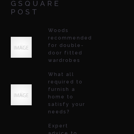
GSQUARE
POST
Woods
recommended
for double-
door fitted
wardrobes
What all
required to
furnish a
home to
satisfy your
needs?
Expert
advice to