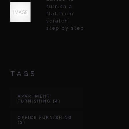
furnish a
flat from
scratch,
step by step
TAGS
APARTMENT
FURNISHING
(4)
OFFICE FURNISHING
(3)