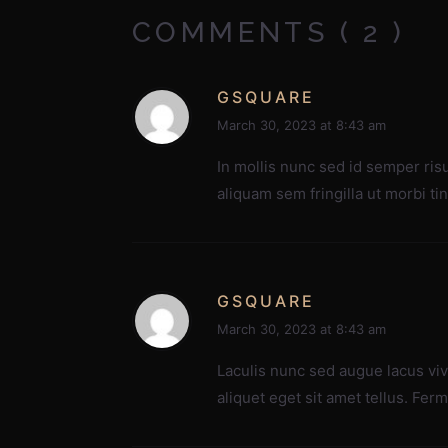
COMMENTS ( 2 )
GSQUARE
March 30, 2023 at 8:43 am
In mollis nunc sed id semper risus
aliquam sem fringilla ut morbi t
GSQUARE
March 30, 2023 at 8:43 am
Laculis nunc sed augue lacus viv
aliquet eget sit amet tellus. Fer