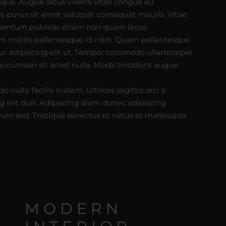
que. Augue lacus viverra vitae congue eu
is purus sit amet volutpat consequat mauris. Vitae
mentum pulvinar etiam non quam lacus
um mattis pellentesque id nibh. Quam pellentesque
ur adipiscing elit ut. Tempor commodo ullamcorper
 accumsan sit amet nulla. Morbi tincidunt augue
nulla facilisi nullam. Ultrices sagittis orci a
g elit duis. Adipiscing diam donec adipiscing
bulum sed. Tristique senectus et netus et malesuada
MODERN