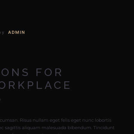
by
ADMIN
IONS FOR
ORKPLACE
S
ccumsan. Risus nullam eget felis eget nunc lobortis
ec sagittis aliquam malesuada bibendum. Tincidunt