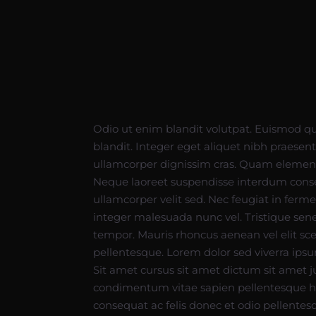
Odio ut enim blandit volutpat. Euismod qui
blandit. Integer eget aliquet nibh praesen
ullamcorper dignissim cras. Quam elemen
Neque laoreet suspendisse interdum consec
ullamcorper velit sed. Nec feugiat in ferm
integer malesuada nunc vel. Tristique sen
tempor. Mauris rhoncus aenean vel elit sc
pellentesque. Lorem dolor sed viverra ip
Sit amet cursus sit amet dictum sit amet
condimentum vitae sapien pellentesque ha
consequat ac felis donec et odio pellente