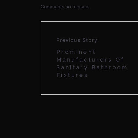
Comments are closed.
Previous Story
Prominent
Manufacturers Of
Sanitary Bathroom
Fixtures