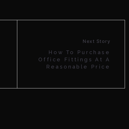
Next Story
How To Purchase
Office Fittings At A
Reasonable Price