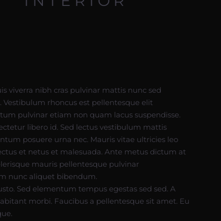
INTERIOR
s viverra nibh cras pulvinar mattis nunc sed
t. Vestibulum rhoncus est pellentesque elit
tum pulvinar etiam non quam lacus suspendisse.
tetur libero id. Sed lectus vestibulum mattis
entum posuere urna nec. Mauris vitae ultricies leo
ectus et netus et malesuada. Ante metus dictum at
elerisque mauris pellentesque pulvinar
sum nunc aliquet bibendum.
 justo. Sed elementum tempus egestas sed sed. A
bitant morbi. Faucibus a pellentesque sit amet. Eu
sque.